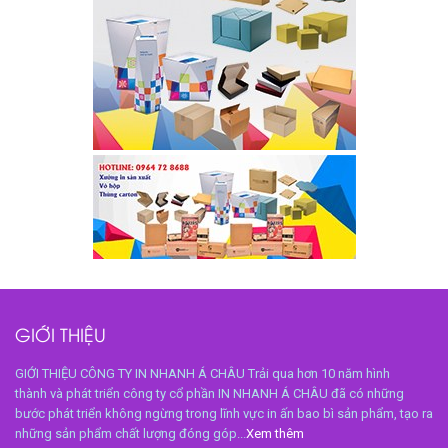
GIỚI THIỆU
GIỚI THIỆU CÔNG TY IN NHANH Á CHÂU Trải qua hơn 10 năm hình
thành và phát triển công ty cổ phần IN NHANH Á CHÂU đã có những
bước phát triển không ngừng trong lĩnh vực in ấn bao bì sản phẩm, tạo ra
những sản phẩm chất lượng đóng góp...
Xem thêm