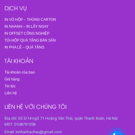
DỊCH VỤ
IN VỎ HỘP – THÙNG CARTON
IN NHANH – IN LẤY NGAY
IN OFFSET CÔNG NGHIỆP
TÚI-HỘP QUÀ TẶNG BÁN SẴN
IN PHA LÊ – QUÀ TẶNG
TÀI KHOẢN
Tài khoản của bạn
Giỏ hàng
Tin tức
Liên hệ
LIÊN HỆ VỚI CHÚNG TÔI
Địa chỉ: Số 3/14 ngõ 71 Hoàng Văn Thái, quận Thanh Xuân, Hà Nội
MST: 0108791558
Email: innhanhachau@gmail.com