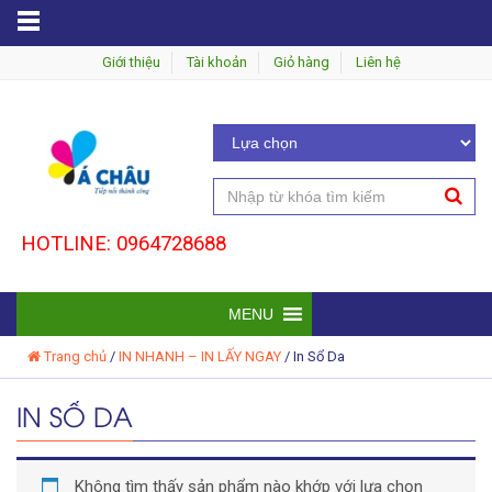
MENU
Giới thiệu
Tài khoản
Giỏ hàng
Liên hệ
HOTLINE: 0964728688
MENU
Trang chủ
/
IN NHANH – IN LẤY NGAY
/
In Sổ Da
IN SỔ DA
Không tìm thấy sản phẩm nào khớp với lựa chọn