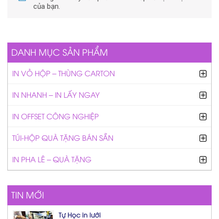
của bạn.
DANH MỤC SẢN PHẨM
IN VỎ HỘP – THÙNG CARTON
IN NHANH – IN LẤY NGAY
IN OFFSET CÔNG NGHIỆP
TÚI-HỘP QUÀ TẶNG BÁN SẴN
IN PHA LÊ – QUÀ TẶNG
TIN MỚI
Tự Học in lưới