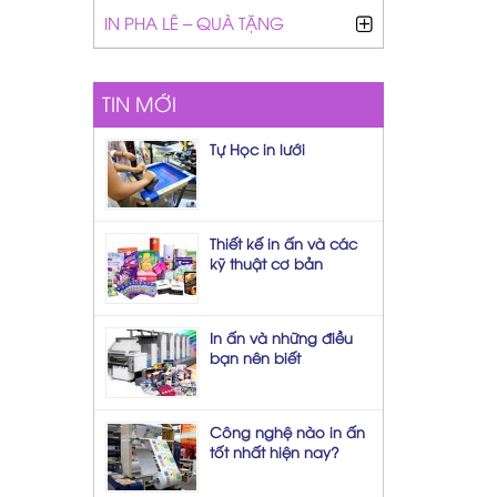
IN PHA LÊ – QUÀ TẶNG
TIN MỚI
Tự Học in lưới
Thiết kế in ấn và các
kỹ thuật cơ bản
In ấn và những điều
bạn nên biết
Công nghệ nào in ấn
tốt nhất hiện nay?