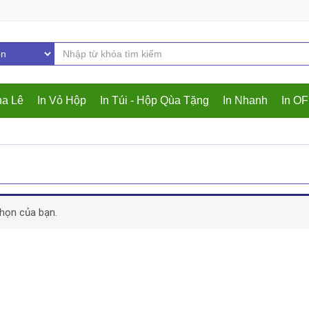
ha Lê
In Vỏ Hộp
In Túi - Hộp Qùa Tặng
In Nhanh
In O
họn của bạn.