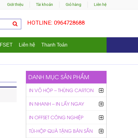
Giới thiệu
Tài khoản
Giỏ hàng
Liên hệ
HOTLINE: 0964728688
FFSET
Liên hệ
Thanh Toán
DANH MỤC SẢN PHẨM
IN VỎ HỘP – THÙNG CARTON
IN NHANH – IN LẤY NGAY
IN OFFSET CÔNG NGHIỆP
TÚI-HỘP QUÀ TẶNG BÁN SẴN