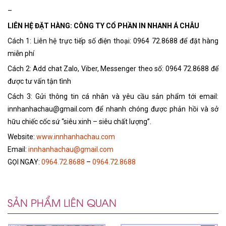
–
LIÊN HỆ ĐẶT HÀNG: CÔNG TY CỔ PHẦN IN NHANH Á CHÂU
Cách 1: Liên hệ trực tiếp số điện thoại: 0964 72.8688 để đặt hàng
miễn phí
Cách 2: Add chat Zalo, Viber, Messenger theo số: 0964 72.8688 để
được tư vấn tận tình
Cách 3: Gửi thông tin cá nhân và yêu cầu sản phẩm tới email:
innhanhachau@gmail.com để nhanh chóng được phản hồi và sở
hữu chiếc cốc sứ “siêu xinh – siêu chất lượng”.
Website:
www.innhanhachau.com
Email:
innhanhachau@gmail.com
GỌI NGAY:
0964.72.8688
–
0964.72.8688
SẢN PHẨM LIÊN QUAN