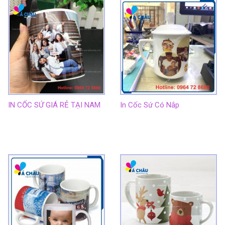
IN CỐC SỨ GIÁ RẺ TẠI NAM
In Cốc Sứ Có Nắp
ĐỊNH