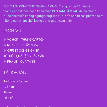
GIỚI THIỆU CÔNG TY IN NHANH Á CHÂU Trải qua hơn 10 năm hình
thành và phát triển công ty cổ phần IN NHANH Á CHÂU đã có những
bước phát triển không ngừng trong lĩnh vực in ấn bao bì sản phẩm, tạo ra
những sản phẩm chất lượng đóng góp...
Xem thêm
DỊCH VỤ
IN VỎ HỘP – THÙNG CARTON
IN NHANH – IN LẤY NGAY
IN OFFSET CÔNG NGHIỆP
TÚI-HỘP QUÀ TẶNG BÁN SẴN
IN PHA LÊ – QUÀ TẶNG
TÀI KHOẢN
Tài khoản của bạn
Giỏ hàng
Tin tức
Liên hệ