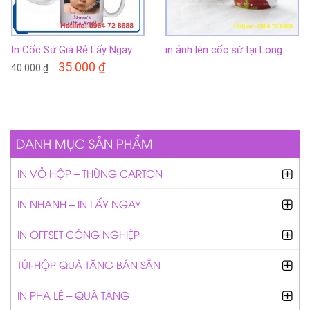
In Cốc Sứ Giá Rẻ Lấy Ngay
in ảnh lên cốc sứ tại Long
Biên chỉ từ 25k
35.000
₫
40.000
₫
DANH MỤC SẢN PHẨM
IN VỎ HỘP – THÙNG CARTON
IN NHANH – IN LẤY NGAY
IN OFFSET CÔNG NGHIỆP
TÚI-HỘP QUÀ TẶNG BÁN SẴN
IN PHA LÊ – QUÀ TẶNG